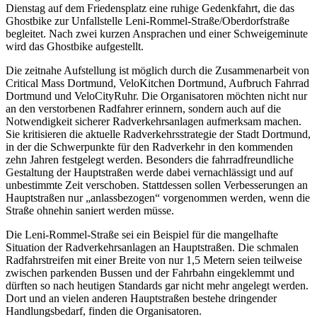
Dienstag auf dem Friedensplatz eine ruhige Gedenkfahrt, die das
Ghostbike zur Unfallstelle Leni-Rommel-Straße/Oberdorfstraße
begleitet. Nach zwei kurzen Ansprachen und einer Schweigeminute
wird das Ghostbike aufgestellt.
Die zeitnahe Aufstellung ist möglich durch die Zusammenarbeit von
Critical Mass Dortmund, VeloKitchen Dortmund, Aufbruch Fahrrad
Dortmund und VeloCityRuhr. Die Organisatoren möchten nicht nur
an den verstorbenen Radfahrer erinnern, sondern auch auf die
Notwendigkeit sicherer Radverkehrsanlagen aufmerksam machen.
Sie kritisieren die aktuelle Radverkehrsstrategie der Stadt Dortmund,
in der die Schwerpunkte für den Radverkehr in den kommenden
zehn Jahren festgelegt werden. Besonders die fahrradfreundliche
Gestaltung der Hauptstraßen werde dabei vernachlässigt und auf
unbestimmte Zeit verschoben. Stattdessen sollen Verbesserungen an
Hauptstraßen nur „anlassbezogen“ vorgenommen werden, wenn die
Straße ohnehin saniert werden müsse.
Die Leni-Rommel-Straße sei ein Beispiel für die mangelhafte
Situation der Radverkehrsanlagen an Hauptstraßen. Die schmalen
Radfahrstreifen mit einer Breite von nur 1,5 Metern seien teilweise
zwischen parkenden Bussen und der Fahrbahn eingeklemmt und
dürften so nach heutigen Standards gar nicht mehr angelegt werden.
Dort und an vielen anderen Hauptstraßen bestehe dringender
Handlungsbedarf, finden die Organisatoren.